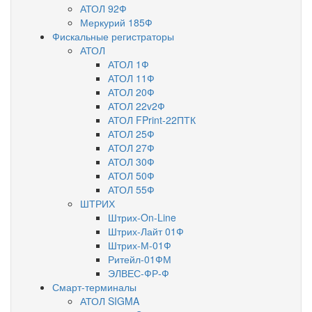
АТОЛ 92Ф
Меркурий 185Ф
Фискальные регистраторы
АТОЛ
АТОЛ 1Ф
АТОЛ 11Ф
АТОЛ 20Ф
АТОЛ 22v2Ф
АТОЛ FPrint-22ПТК
АТОЛ 25Ф
АТОЛ 27Ф
АТОЛ 30Ф
АТОЛ 50Ф
АТОЛ 55Ф
ШТРИХ
Штрих-On-Line
Штрих-Лайт 01Ф
Штрих-М-01Ф
Ритейл-01ФМ
ЭЛВЕС-ФР-Ф
Смарт-терминалы
АТОЛ SIGMA