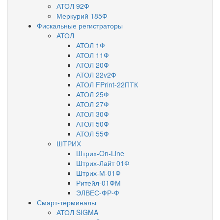
АТОЛ 92Ф
Меркурий 185Ф
Фискальные регистраторы
АТОЛ
АТОЛ 1Ф
АТОЛ 11Ф
АТОЛ 20Ф
АТОЛ 22v2Ф
АТОЛ FPrint-22ПТК
АТОЛ 25Ф
АТОЛ 27Ф
АТОЛ 30Ф
АТОЛ 50Ф
АТОЛ 55Ф
ШТРИХ
Штрих-On-Line
Штрих-Лайт 01Ф
Штрих-М-01Ф
Ритейл-01ФМ
ЭЛВЕС-ФР-Ф
Смарт-терминалы
АТОЛ SIGMA