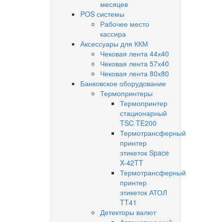
месяцев
POS системы
Рабочее место
кассира
Аксессуары для ККМ
Чековая лента 44х40
Чековая лента 57х40
Чековая лента 80х80
Банковское оборудование
Термопринтеры
Термопринтер
стационарный
TSC TE200
Термотрансферный
принтер
этикеток Space
X-42TT
Термотрансферный
принтер
этикеток АТОЛ
TT41
Детекторы валют