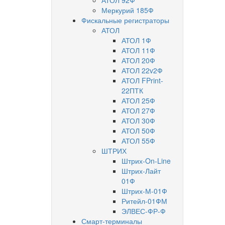
АТОЛ 92Ф
Меркурий 185Ф
Фискальные регистраторы
АТОЛ
АТОЛ 1Ф
АТОЛ 11Ф
АТОЛ 20Ф
АТОЛ 22v2Ф
АТОЛ FPrint-
22ПТК
АТОЛ 25Ф
АТОЛ 27Ф
АТОЛ 30Ф
АТОЛ 50Ф
АТОЛ 55Ф
ШТРИХ
Штрих-On-Line
Штрих-Лайт
01Ф
Штрих-М-01Ф
Ритейл-01ФМ
ЭЛВЕС-ФР-Ф
Смарт-терминалы