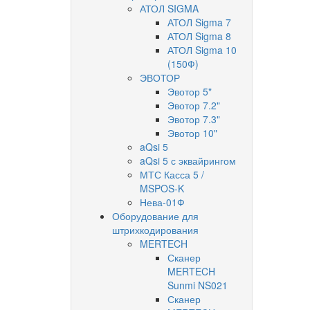
АТОЛ SIGMA
АТОЛ Sigma 7
АТОЛ Sigma 8
АТОЛ Sigma 10
(150Ф)
ЭВОТОР
Эвотор 5"
Эвотор 7.2"
Эвотор 7.3"
Эвотор 10"
aQsi 5
aQsi 5 с эквайрингом
МТС Касса 5 /
MSPOS-K
Нева-01Ф
Оборудование для
штрихкодирования
MERTECH
Сканер
MERTECH
Sunmi NS021
Сканер