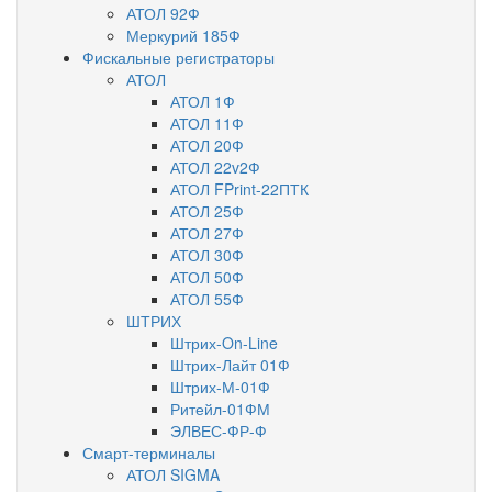
АТОЛ 92Ф
Меркурий 185Ф
Фискальные регистраторы
АТОЛ
АТОЛ 1Ф
АТОЛ 11Ф
АТОЛ 20Ф
АТОЛ 22v2Ф
АТОЛ FPrint-22ПТК
АТОЛ 25Ф
АТОЛ 27Ф
АТОЛ 30Ф
АТОЛ 50Ф
АТОЛ 55Ф
ШТРИХ
Штрих-On-Line
Штрих-Лайт 01Ф
Штрих-М-01Ф
Ритейл-01ФМ
ЭЛВЕС-ФР-Ф
Смарт-терминалы
АТОЛ SIGMA