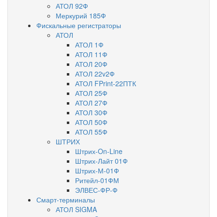
АТОЛ 92Ф
Меркурий 185Ф
Фискальные регистраторы
АТОЛ
АТОЛ 1Ф
АТОЛ 11Ф
АТОЛ 20Ф
АТОЛ 22v2Ф
АТОЛ FPrint-22ПТК
АТОЛ 25Ф
АТОЛ 27Ф
АТОЛ 30Ф
АТОЛ 50Ф
АТОЛ 55Ф
ШТРИХ
Штрих-On-Line
Штрих-Лайт 01Ф
Штрих-М-01Ф
Ритейл-01ФМ
ЭЛВЕС-ФР-Ф
Смарт-терминалы
АТОЛ SIGMA